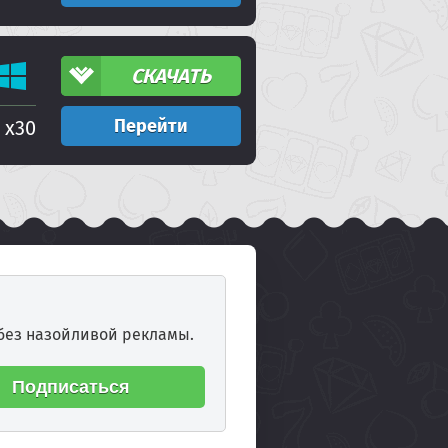
СКАЧАТЬ
Перейти
x30
без назойливой рекламы.