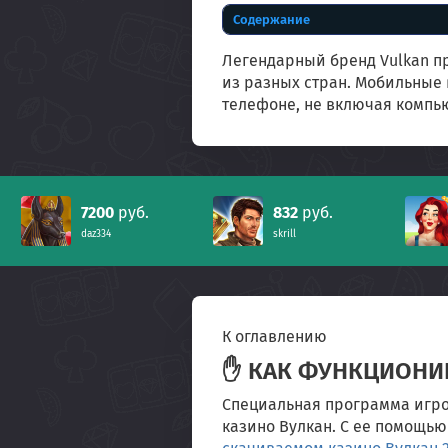
Содержание
Легендарный бренд Vulkan п
из разных стран. Мобильные 
телефоне, не включая компь
7200
руб.
832
руб.
daz334
skrill
К оглавлению
✋ КАК ФУНКЦИОНИР
Специальная программа игро
казино Вулкан. С ее помощью