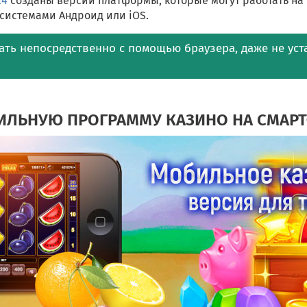
24
созданы версии платформы, которые могут работать на
системами Андроид или iOS.
ать непосредственно с помощью браузера, даже не ус
БИЛЬНУЮ ПРОГРАММУ КАЗИНО НА СМАР