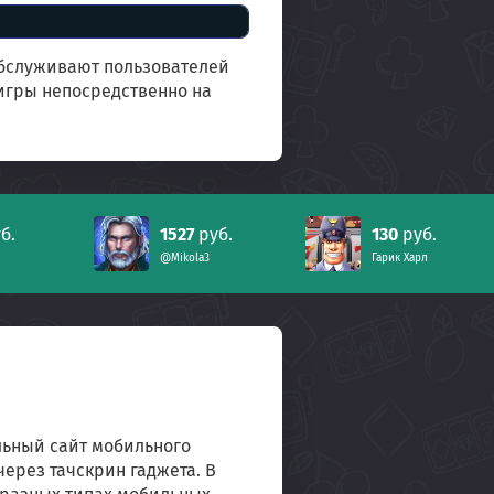
обслуживают пользователей
 игры непосредственно на
б.
1527
руб.
130
руб.
@Mikola3
Гарик Харл
льный сайт мобильного
ерез тачскрин гаджета. В