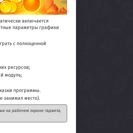
матически включается
етные параметры графики
грать с полноценной
них ресурсов;
й модуль;
сказки программы.
е занимал место).
ык на рабочем экране гаджета,