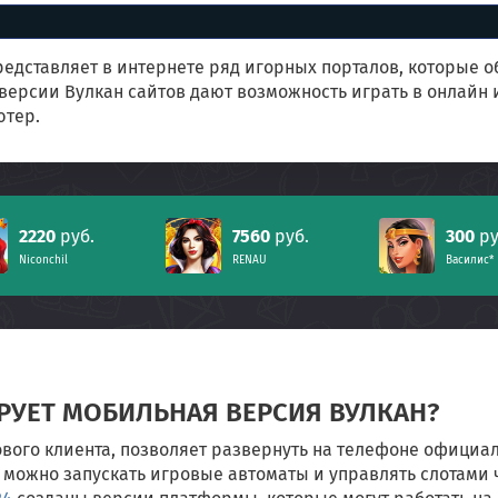
редставляет в интернете ряд игорных порталов, которые 
версии Вулкан сайтов дают возможность играть в онлайн
ютер.
2220
руб.
7560
руб.
300
ру
Niconchil
RENAU
Василис*
УЕТ МОБИЛЬНАЯ ВЕРСИЯ ВУЛКАН?
вого клиента, позволяет развернуть на телефоне официа
 можно запускать игровые автоматы и управлять слотами ч