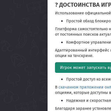
? ДОСТОИНСТВА ИГ
Использование официальной 
Простой обход блокиро
Платформа самостоятельно на
от постоянных поисков актуа
Комфортное управлени
Адаптированный интерфейс м
опции на тачскрине.
Игрок может запускать в
Простой доступ ко все
В
скачанном приложении онл
опциями, которые доступны 
Надежная и скоростная
Благодаря заранее установл