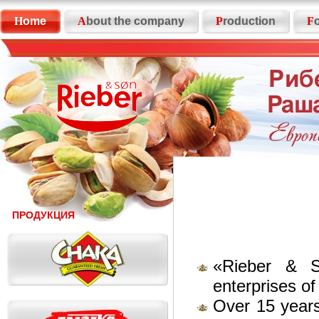
H
ome
A
bout the company
P
roduction
F
ПРОДУКЦИЯ
«Rieber & S
enterprises of
Over 15 years