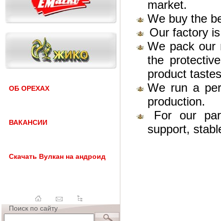
market.
We buy the bes
Our factory i
We pack our n
the protectiv
product tastes
We run a perm
ОБ ОРЕХАХ
production.
For our par
ВАКАНСИИ
support, stabl
Скачать Вулкан на андроид
Поиск по сайту